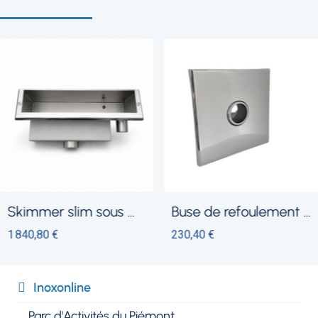
skimmer slim sous margelle
buse de refoulement plate carree
1 840,80 €
230,40 €
Inoxonline​
Parc d'Activités du Piémont