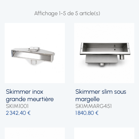
Affichage 1-5 de 5 article(s)
skimmer inox
skimmer slim sous
grande meurtière
margelle
SKIM1001
SKIMMARG451
2 342,40 €
1 840,80 €