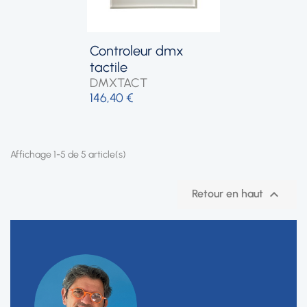
controleur dmx
tactile
DMXTACT
146,40 €
Affichage 1-5 de 5 article(s)

Retour en haut