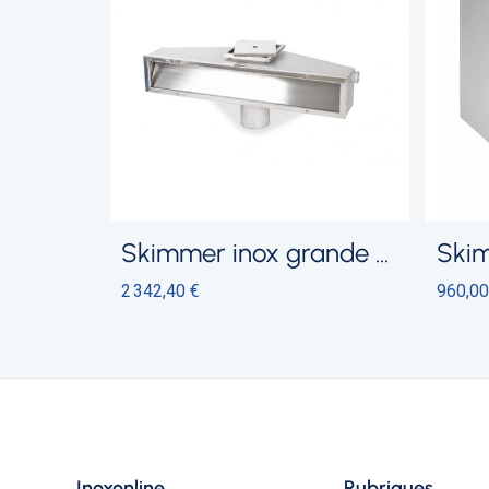
skimmer inox grande meurtière
skimme
2 342,40 €
960,00
Inoxonline
Rubriques