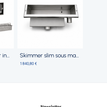
inox
skimmer slim sous margelle
1 840,80 €
Newsletter