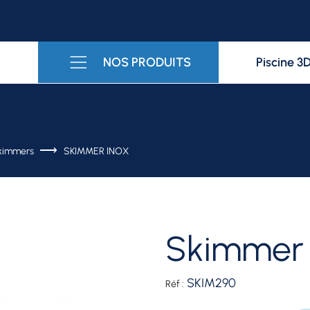
NOS PRODUITS
Piscine 3
kimmers
SKIMMER INOX
skimmer
SKIM290
Réf :