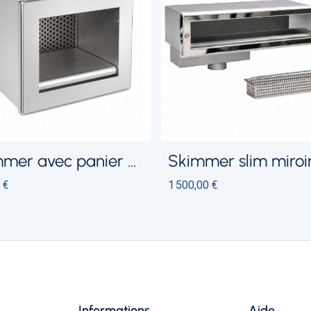
r avec panier extractible par l'avant
skimmer slim miroir 
 €
1 500,00 €
Informations
Aide