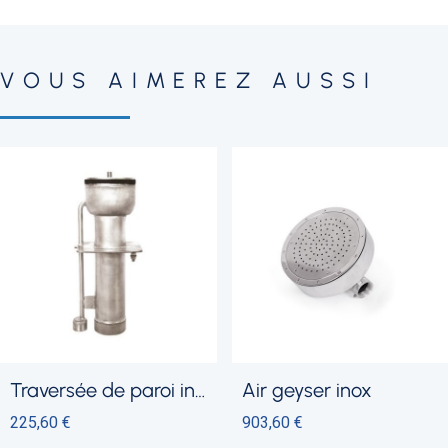
VOUS AIMEREZ AUSSI
pour buse de massage
air geyser inox
traversée de pa
903,60 €
182,40 €