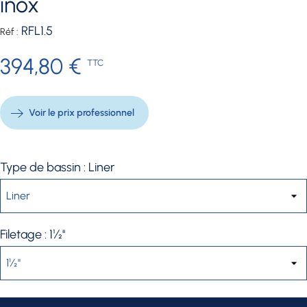
inox
RFL1.5
Réf :
394,80 €
TTC
Voir le prix professionnel
Type de bassin : Liner
Filetage : 1½''