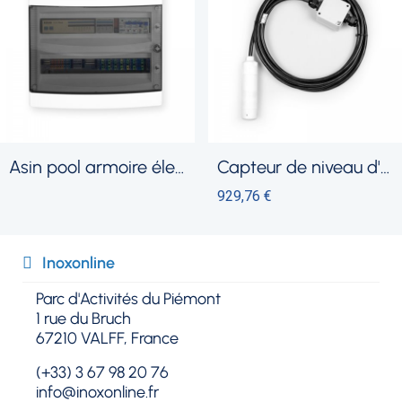
oire électrique complète
capteur de niveau d'eau
bouchon av
929,76 €
5,35 €
Inoxonline​
Parc d'Activités du Piémont
1 rue du Bruch
67210 VALFF, France
(+33) 3 67 98 20 76
info@inoxonline.fr