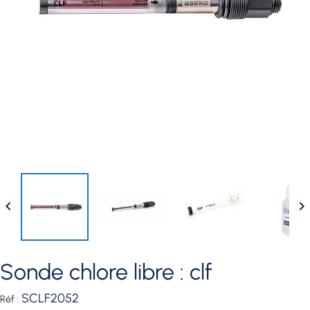


sonde chlore libre : clf
SCLF2052
Réf :