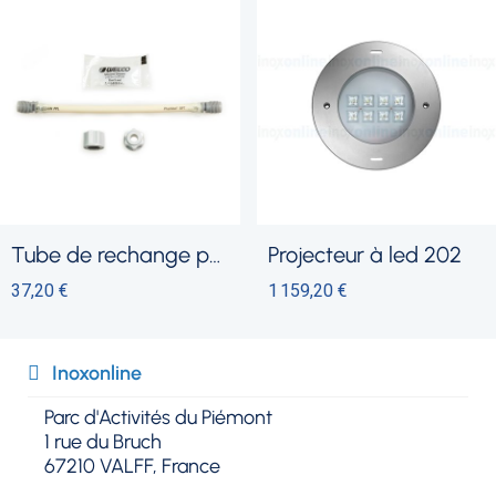
pe péristaltique
projecteur à led 202
boîtier immergé avec 
1 159,20 €
452,40 €
Inoxonline​
Parc d'Activités du Piémont
1 rue du Bruch
67210 VALFF, France