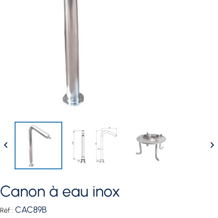


canon à eau inox
CAC89B
Réf :